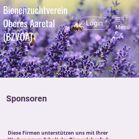
Bienenzuchtverein
Oberes Aaretal
Login
Menü
(BZVOA)
Sponsoren
Diese Firmen unterstützen uns mit Ihrer