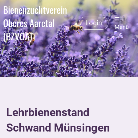
Bienenzuchtverein
Oberes Aaretal
Login
Menü
(BZVOA)
Lehrbienenstand
Schwand Münsingen